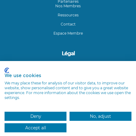
Partenaires
Nos Membres
Ressources
Contact
Espace Membre
Légal
Mentions légales
We use cookies
Coordonnées du Club ETI
We may place these for analysis of our visitor data, to improve our
Club ETI Île-de-France - 54 Rue de Varenne - 75007 Paris
website, show personalised content and to give you a great website
experience. For more information about the cookies we use open the
settings.
Suivez-nous sur LinkedIn
Deny
No, adjust
Accept all