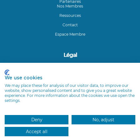
Partenaires
Nos Membres
Ressources
Contact
Espace Membre
Légal
Mentions légales
We use cookies
Coordonnées du Club ETI
We may place these for analysis of our visitor data, to improve our
Club ETI Île-de-France - 54 Rue de Varenne - 75007 Paris
website, show personalised content and to give you a great website
experience. For more information about the cookies we use open the
settings.
Suivez-nous sur LinkedIn
Deny
No, adjust
Accept all