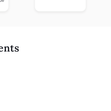
que
ents