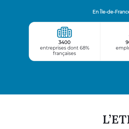
En Île-de-Franc
3400
9
entreprises dont 68%
emplo
françaises
L’ET