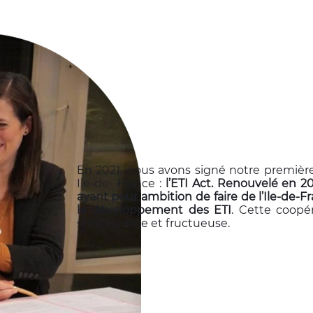
En 2021, nous avons signé notre premièr
Ile-de- France :
l’ETI Act. Renouvelé en 
ayant pour ambition de faire de l’Ile-de-F
le développement des ETI
. Cette coopér
structurante et fructueuse.