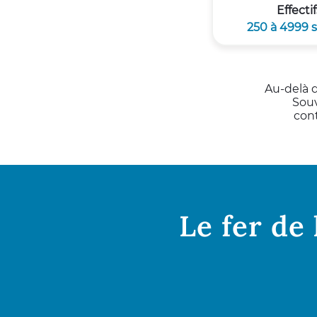
Effectif
250 à 4999 s
Au-delà d
Souv
cont
Le fer de