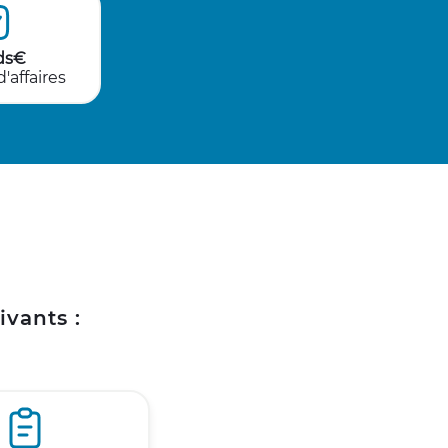
ds€
d'affaires
?
ivants :