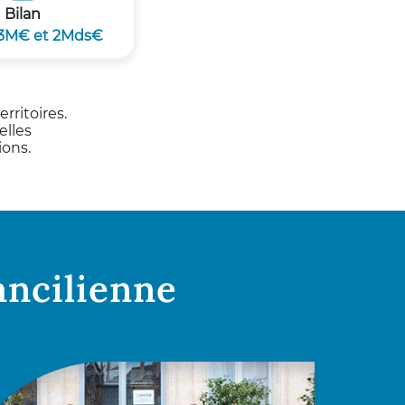
Bilan
43M€ et 2Mds€
rritoires.
elles
ions.
ancilienne