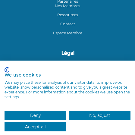
Partenaires
Nos Membres
Ressources
Contact
Espace Membre
Légal
Mentions légales
We use cookies
Coordonnées du Club ETI
We may place these for analysis of our visitor data, to improve our
Club ETI Île-de-France - 54 Rue de Varenne - 75007 Paris
website, show personalised content and to give you a great website
experience. For more information about the cookies we use open the
settings.
Suivez-nous sur LinkedIn
Deny
No, adjust
Accept all